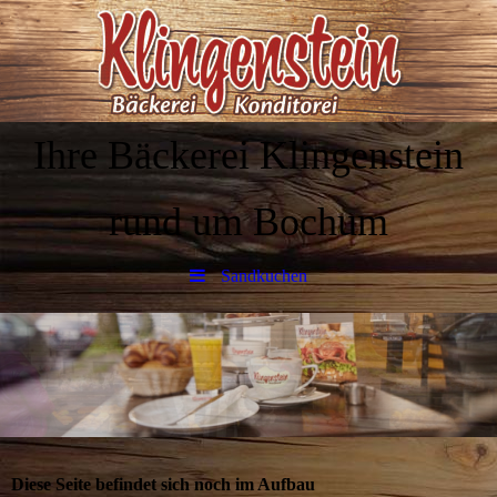
Ihre Bäckerei Klingenstein
rund um Bochum
Sandkuchen
Diese Seite befindet sich noch im Aufbau